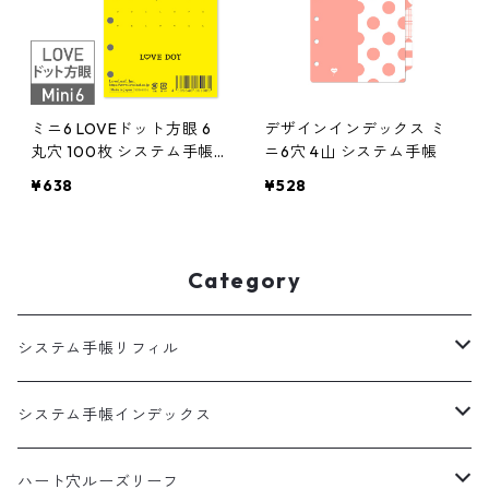
ミニ6 LOVEドット方眼 6
デザインインデックス ミ
丸穴 100枚 システム手帳
ニ6穴 4山 システム手帳
リフィル
¥638
¥528
Category
システム手帳リフィル
A5
システム手帳インデックス
HB×WA5
A5
ハート穴ルーズリーフ