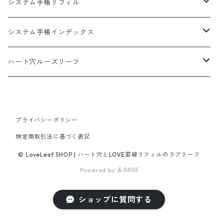
システム手帳リフィル
A5
システム手帳インデックス
HB×WA5
A5
ハート穴ルーズリーフ
バイブル
バイブル
B5サイズ
100枚入
ミニ6
ミニ6
プライバシーポリシー
特定商取引法に基づく表記
50枚入
マイクロ5
© LoveLeaf SHOP | ハート穴とLOVE罫線リフィルのラブリーフ
Powered by
ショップに質問する