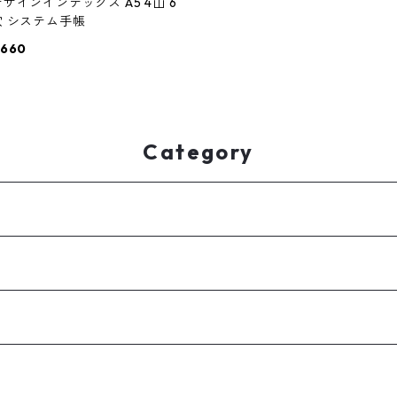
デザインインデックス A5 4山 6
穴 システム手帳
660
Category