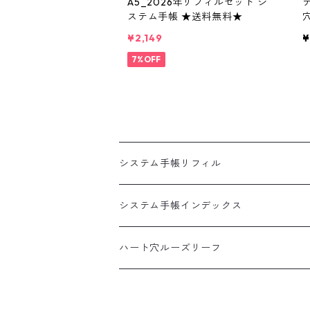
A5_2026年リフィルセット シ
ステム手帳 ★送料無料★
¥2,149
¥
7%OFF
システム手帳リフィル
A5
システム手帳インデックス
HB×WA5
A5
ハート穴ルーズリーフ
バイブル
バイブル
B5サイズ