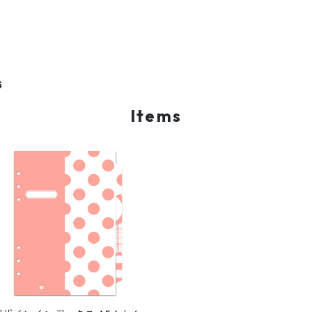
5
Items