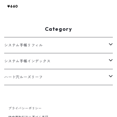
¥660
Category
システム手帳リフィル
A5
システム手帳インデックス
HB×WA5
A5
ハート穴ルーズリーフ
バイブル
バイブル
B5サイズ
100枚入
ミニ6
ミニ6
プライバシーポリシー