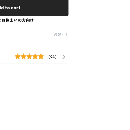
d to cart
にお住まいの方向け
通報する
(94)