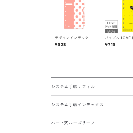
デザインインデックス
バイブル LOVE
ミニ6穴 4山 システム
方眼 6丸穴 100
¥528
¥715
手帳
ステム手帳リフ
システム手帳リフィル
A5
システム手帳インデックス
HB×WA5
A5
ハート穴ルーズリーフ