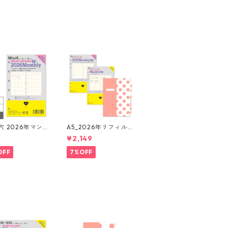
6年マン
A5_2026年リフィルセ
 月間ブロック+L
ット システム手帳 ★
3
¥2,149
ドット罫 システ
送料無料★
帳リフィル
OFF
7%OFF