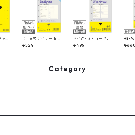
ドット
ミニ6穴 デイリー 日付
マイクロ5 ウィークリ
HB×
枚 シ
なし 見開き2日間 シス
ー 日付なし 見開き4日
日付な
¥528
¥495
¥66
ィル
テム手帳リフィル
間 ブロック式 システ
ブロッ
ム手帳リフィル
カー 
ィル
Category