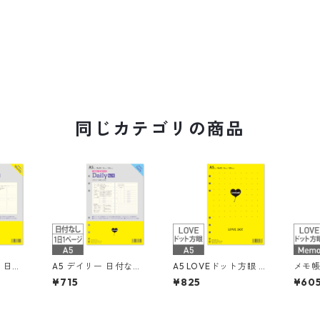
同じカテゴリの商品
 日付
A5 デイリー 日付なし
A5 LOVEドット方眼 6
メモ帳
間ブロ
見開き2日 55枚 6穴 シ
丸穴 100枚 システム
眼 3丸
¥715
¥825
¥60
ラッカー
ステム手帳リフィル
手帳リフィル
テム
フィル