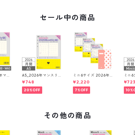
セール中の商品
6年マン
A5_2026年マンスリー
ミニ6サイズ 2026年
ミニ6穴 202
ック+L
月間ブロック + LOVE
リフィルセット システ
スリー
¥748
¥2,220
¥72
システ
ドット罫 システム手帳
ム手帳 ★送料無料★
OVE
リフィル
ム手
20%OFF
7%OFF
10%
その他の商品