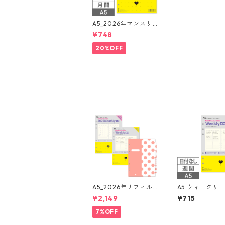
A5_2026年マンスリー
月間ブロック + LOVE
¥748
ドット罫 システム手帳
リフィル
20%OFF
A5_2026年リフィルセ
A5 ウィークリー
ット システム手帳 ★
なし 見開き1週
¥2,149
¥715
送料無料★
ック式 習慣ト
システム手帳リ
7%OFF