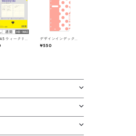
WA5 ウィークリー
デザインインデックス
し 見開き1週間
バイブル 4山 6穴 シス
0
¥550
ク式 習慣トラッ
テム手帳
システム手帳リフ