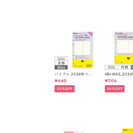
バイブル 2026年マン
HB×WA5_202
スリー 月間ブロック+L
スリー 月間ブロ
¥660
¥704
OVEドット罫 システ
OVEドット罫 
ム手帳リフィル
ム手帳リフィル
20%OFF
20%OFF