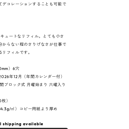
てデコレーションすることも可能で
たキュートなリフィル。とても小さ
分からない程のさりげなさが仕事で
るリフィルです。
0mm）6穴
~2026年12月（年間カレンダー付）
間ブロック式 月曜始まり 六曜入り
0枚）
4.3g/㎡）コピー用紙より厚め
l shipping available