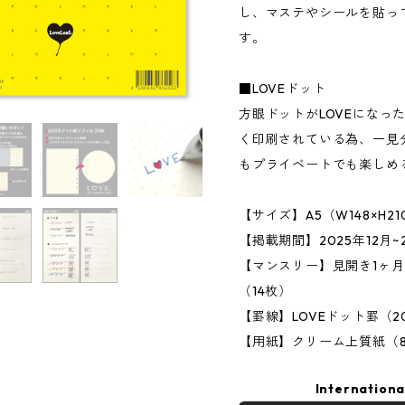
し、マステやシールを貼っ
す。
■LOVEドット
方眼ドットがLOVEになっ
く印刷されている為、一見
もプライベートでも楽しめ
【サイズ】A5（W148×H21
【掲載期間】2025年12月
【マンスリー】見開き1ヶ月
（14枚）
【罫線】LOVEドット罫（2
【用紙】クリーム上質紙（8
Internationa