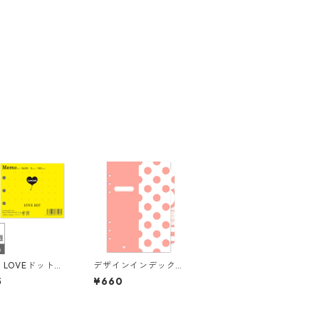
 LOVEドット方
デザインインデックス
穴 100枚 シス
A5 4山 6穴 システム
5
¥660
手帳リフィル
手帳