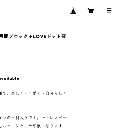
 月間ブロック + LOVEドット罫
available
帳で、楽しく・可愛く・自分らしく
インの日付入りです。上下にスペー
もスッキリとした印象になります