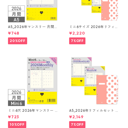
A5_2026年マンスリー 月間ブ
ミニ6サイズ 2026年リフィル
ロック + LOVEドット罫 シス
セット システム手帳 ★送料無
¥748
¥2,220
テム手帳リフィル
料★
20%OFF
7%OFF
ミニ6穴 2026年マンスリー 月
A5_2026年リフィルセット シ
間ブロック+LOVEドット罫 シ
ステム手帳 ★送料無料★
¥723
¥2,149
ステム手帳リフィル
10%OFF
7%OFF