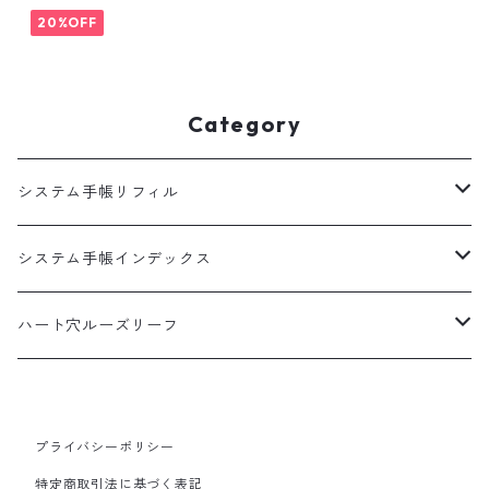
システム手帳リフィル
帳リフィル
20%OFF
Category
システム手帳リフィル
A5
システム手帳インデックス
HB×WA5
A5
ハート穴ルーズリーフ
バイブル
バイブル
B5サイズ
プライバシーポリシー
100枚入
ミニ6
ミニ6
特定商取引法に基づく表記