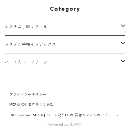
Category
システム手帳リフィル
A5
システム手帳インデックス
HB×WA5
A5
ハート穴ルーズリーフ
バイブル
バイブル
B5サイズ
プライバシーポリシー
100枚入
ミニ6
ミニ6
特定商取引法に基づく表記
50枚入
マイクロ5
© LoveLeaf SHOP | ハート穴とLOVE罫線リフィルのラブリーフ
Powered by