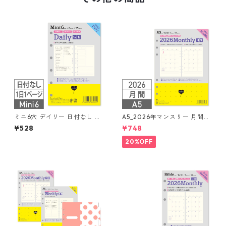
ミニ6穴 デイリー 日付なし 見
A5_2026年マンスリー 月間ブ
開き2日間 システム手帳リフィ
ロック + LOVEドット罫 シス
¥528
¥748
ル
テム手帳リフィル
20%OFF