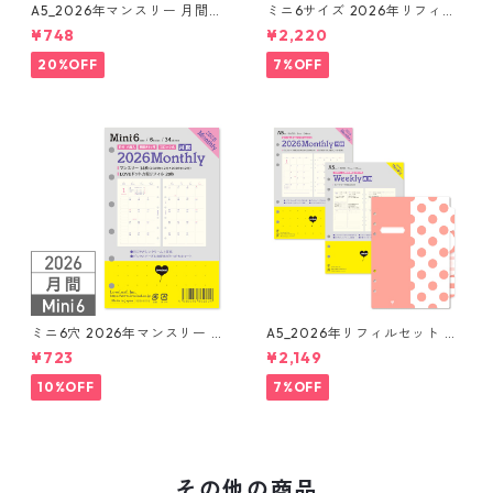
A5_2026年マンスリー 月間ブ
ミニ6サイズ 2026年リフィル
ロック + LOVEドット罫 シス
セット システム手帳 ★送料無
¥748
¥2,220
テム手帳リフィル
料★
20%OFF
7%OFF
ミニ6穴 2026年マンスリー 月
A5_2026年リフィルセット シ
間ブロック+LOVEドット罫 シ
ステム手帳 ★送料無料★
¥723
¥2,149
ステム手帳リフィル
10%OFF
7%OFF
その他の商品