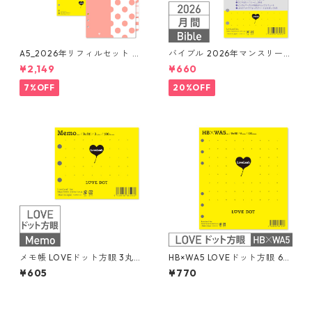
A5_2026年リフィルセット シ
バイブル 2026年マンスリー
ステム手帳 ★送料無料★
月間ブロック+LOVEドット罫
¥2,149
¥660
システム手帳リフィル
7%OFF
20%OFF
メモ帳 LOVEドット方眼 3丸穴
HB×WA5 LOVEドット方眼 6丸
100枚 システム手帳リフィル
穴 100枚 システム手帳リフィ
¥605
¥770
ル