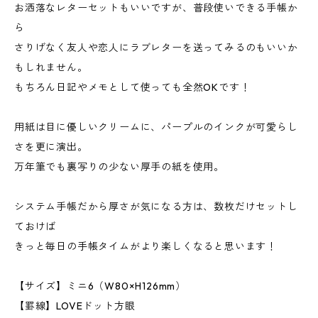
お洒落なレターセットもいいですが、普段使いできる手帳か
ら
さりげなく友人や恋人にラブレターを送ってみるのもいいか
もしれません。
もちろん日記やメモとして使っても全然OKです！
用紙は目に優しいクリームに、パープルのインクが可愛らし
さを更に演出。
万年筆でも裏写りの少ない厚手の紙を使用。
システム手帳だから厚さが気になる方は、数枚だけセットし
ておけば
きっと毎日の手帳タイムがより楽しくなると思います！
【サイズ】ミニ6（W80×H126mm）
【罫線】LOVEドット方眼