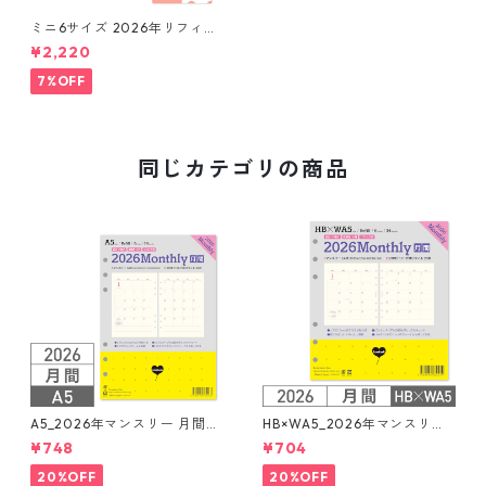
ミニ6サイズ 2026年リフィル
セット システム手帳 ★送料無
¥2,220
料★
7%OFF
同じカテゴリの商品
A5_2026年マンスリー 月間ブ
HB×WA5_2026年マンスリー
ロック + LOVEドット罫 シス
月間ブロック+LOVEドット罫
¥748
¥704
テム手帳リフィル
システム手帳リフィル
20%OFF
20%OFF