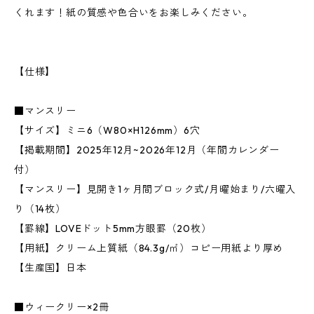
くれます！紙の質感や色合いをお楽しみください。
【仕様】
■マンスリー
【サイズ】ミニ6（W80×H126mm）6穴
【掲載期間】2025年12月~2026年12月（年間カレンダー
付）
【マンスリー】見開き1ヶ月間ブロック式/月曜始まり/六曜入
り（14枚）
【罫線】LOVEドット5mm方眼罫（20枚）
【用紙】クリーム上質紙（84.3g/㎡）コピー用紙より厚め
【生産国】日本
■ウィークリー×2冊