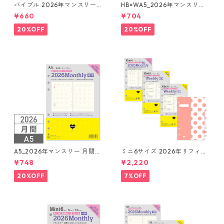
バイブル 2026年マンスリー
HB×WA5_2026年マンスリー
月間ブロック+LOVEドット罫
月間ブロック+LOVEドット罫
¥660
¥704
システム手帳リフィル
システム手帳リフィル
20%OFF
20%OFF
A5_2026年マンスリー 月間ブ
ミニ6サイズ 2026年リフィル
ロック + LOVEドット罫 シス
セット システム手帳 ★送料無
¥748
¥2,220
テム手帳リフィル
料★
20%OFF
7%OFF