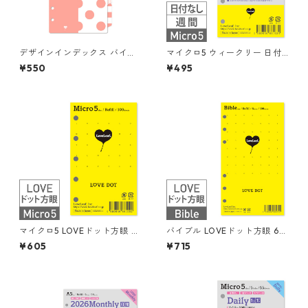
デザインインデックス バイブ
マイクロ5 ウィークリー 日付
ル 4山 6穴 システム手帳
なし 見開き4日間 ブロック式
¥550
¥495
システム手帳リフィル
マイクロ5 LOVEドット方眼 5
バイブル LOVEドット方眼 6丸
丸穴 100枚 システム手帳リフ
穴 100枚 システム手帳リフィ
¥605
¥715
ィル
ル