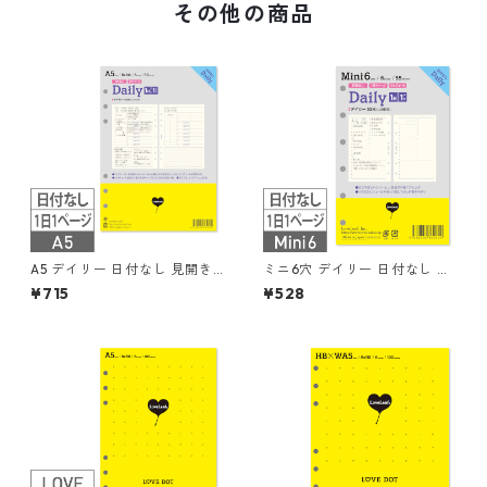
その他の商品
A5 デイリー 日付なし 見開き2
ミニ6穴 デイリー 日付なし 見
日 55枚 6穴 システム手帳リフ
開き2日間 システム手帳リフィ
¥715
¥528
ィル
ル