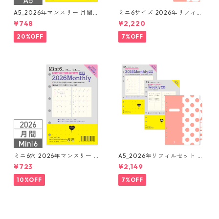
A5_2026年マンスリー 月間ブ
ミニ6サイズ 2026年リフィル
ロック + LOVEドット罫 シス
セット システム手帳 ★送料無
¥748
¥2,220
テム手帳リフィル
料★
20%OFF
7%OFF
ミニ6穴 2026年マンスリー 月
A5_2026年リフィルセット シ
間ブロック+LOVEドット罫 シ
ステム手帳 ★送料無料★
¥723
¥2,149
ステム手帳リフィル
10%OFF
7%OFF