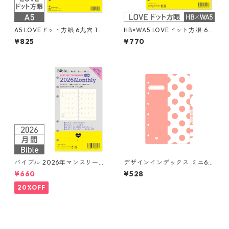
A5 LOVEドット方眼 6丸穴 10
HB×WA5 LOVEドット方眼 6丸
0枚 システム手帳リフィル
穴 100枚 システム手帳リフィ
¥825
¥770
ル
バイブル 2026年マンスリー
デザインインデックス ミニ6穴
月間ブロック+LOVEドット罫
4山 システム手帳
¥660
¥528
システム手帳リフィル
20%OFF