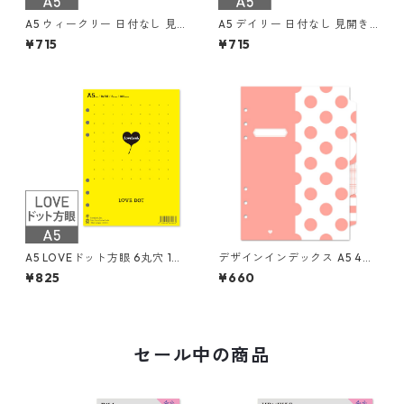
A5 ウィークリー 日付なし 見
A5 デイリー 日付なし 見開き2
開き1週間ブロック式 習慣トラ
日 55枚 6穴 システム手帳リフ
¥715
¥715
ッカー システム手帳リフィル
ィル
A5 LOVEドット方眼 6丸穴 10
デザインインデックス A5 4山
0枚 システム手帳リフィル
6穴 システム手帳
¥825
¥660
セール中の商品