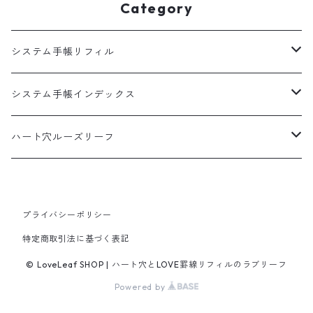
Category
システム手帳リフィル
A5
システム手帳インデックス
HB×WA5
A5
ハート穴ルーズリーフ
バイブル
バイブル
B5サイズ
プライバシーポリシー
100枚入
ミニ6
ミニ6
特定商取引法に基づく表記
50枚入
マイクロ5
© LoveLeaf SHOP | ハート穴とLOVE罫線リフィルのラブリーフ
Powered by