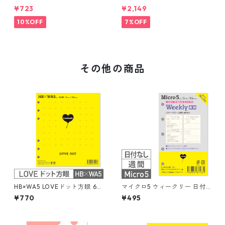
間ブロック+LOVEドット罫 シ
ステム手帳 ★送料無料★
¥723
¥2,149
ステム手帳リフィル
10%OFF
7%OFF
その他の商品
HB×WA5 LOVEドット方眼 6丸
マイクロ5 ウィークリー 日付
穴 100枚 システム手帳リフィ
なし 見開き4日間 ブロック式
¥770
¥495
ル
システム手帳リフィル