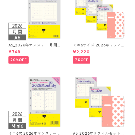
A5_2026年マンスリー 月間ブ
ミニ6サイズ 2026年リフィル
ロック + LOVEドット罫 シス
セット システム手帳 ★送料無
¥748
¥2,220
テム手帳リフィル
料★
20%OFF
7%OFF
ミニ6穴 2026年マンスリー 月
A5_2026年リフィルセット シ