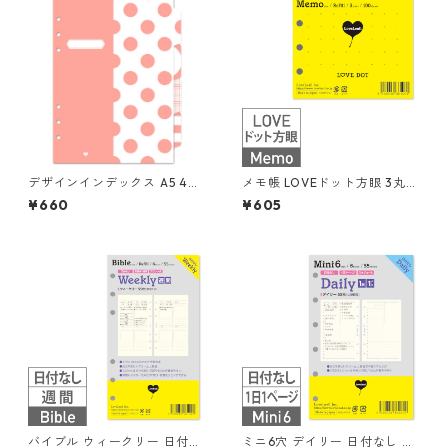
デザインインデックス A5 4山
メモ帳 LOVEドット方眼 3丸穴
6穴 システム手帳
100枚 システム手帳リフィル
¥660
¥605
バイブル ウィークリー 日付な
ミニ6穴 デイリー 日付なし 見