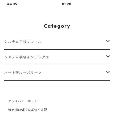
し 見開き1週間ブロック式 習
開き2日間 システム手帳リフィ
¥605
¥528
慣トラッカー システム手帳リ
ル
フィル
Category
システム手帳リフィル
A5
システム手帳インデックス
HB×WA5
A5
ハート穴ルーズリーフ
バイブル
バイブル
B5サイズ
プライバシーポリシー
100枚入
ミニ6
ミニ6
特定商取引法に基づく表記