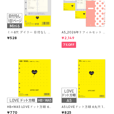
ミニ6穴 デイリー 日付なし 見
A5_2026年リフィルセット シ
開き2日間 システム手帳リフィ
ステム手帳 ★送料無料★
¥528
¥2,149
ル
7%OFF
HB×WA5 LOVEドット方眼 6丸
A5 LOVEドット方眼 6丸穴 10
穴 100枚 システム手帳リフィ
0枚 システム手帳リフィル
¥770
¥825