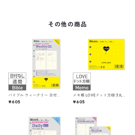
その他の商品
バイブル ウィークリー 日付な
メモ帳 LOVEドット方眼 3丸穴
し 見開き1週間ブロック式 習
100枚 システム手帳リフィル
¥605
¥605
慣トラッカー システム手帳リ
フィル