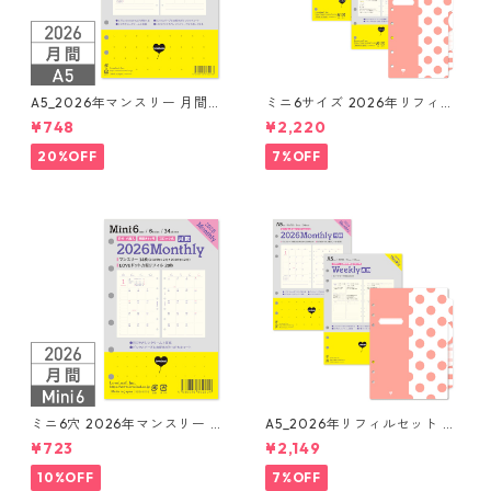
A5_2026年マンスリー 月間ブ
ミニ6サイズ 2026年リフィル
ロック + LOVEドット罫 シス
セット システム手帳 ★送料無
¥748
¥2,220
テム手帳リフィル
料★
20%OFF
7%OFF
ミニ6穴 2026年マンスリー 月
A5_2026年リフィルセット シ
間ブロック+LOVEドット罫 シ
ステム手帳 ★送料無料★
¥723
¥2,149
ステム手帳リフィル
10%OFF
7%OFF