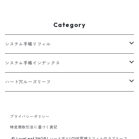
ル
Category
システム手帳リフィル
A5
システム手帳インデックス
HB×WA5
A5
ハート穴ルーズリーフ
バイブル
バイブル
B5サイズ
プライバシーポリシー
100枚入
ミニ6
ミニ6
特定商取引法に基づく表記
50枚入
マイクロ5
© LoveLeaf SHOP | ハート穴とLOVE罫線リフィルのラブリーフ