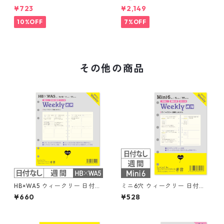
間ブロック+LOVEドット罫 シ
ステム手帳 ★送料無料★
¥723
¥2,149
ステム手帳リフィル
10%OFF
7%OFF
その他の商品
HB×WA5 ウィークリー 日付な
ミニ6穴 ウィークリー 日付な
し 見開き1週間ブロック式 習
し 見開き4日間 ブロック式 シ
¥660
¥528
慣トラッカー システム手帳リ
ステム手帳リフィル
フィル