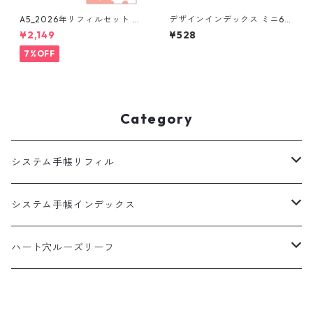
A5_2026年リフィルセット シ
デザインインデックス ミニ6穴
ステム手帳 ★送料無料★
4山 システム手帳
¥2,149
¥528
7%OFF
Category
システム手帳リフィル
A5
システム手帳インデックス
HB×WA5
A5
ハート穴ルーズリーフ
バイブル
バイブル
B5サイズ