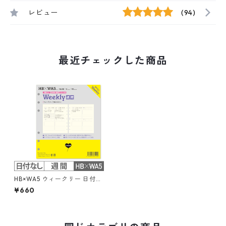
レビュー
(94)
最近チェックした商品
HB×WA5 ウィークリー 日付な
し 見開き1週間ブロック式 習
¥660
慣トラッカー システム手帳リ
フィル