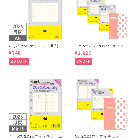
A5_2026年マンスリー 月間ブ
ミニ6サイズ 2026年リフィル
ロック + LOVEドット罫 シス
セット システム手帳 ★送料無
¥748
¥2,220
テム手帳リフィル
料★
20%OFF
7%OFF
ミニ6穴 2026年マンスリー 月
A5_2026年リフィルセット シ