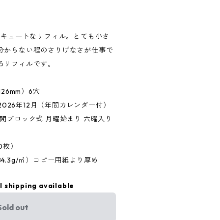
たキュートなリフィル。とても小さ
分からない程のさりげなさが仕事で
るリフィルです。
26mm）6穴
~2026年12月（年間カレンダー付）
間ブロック式 月曜始まり 六曜入り
0枚）
4.3g/㎡）コピー用紙より厚め
l shipping available
Sold out