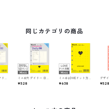
同じカテゴリの商品
クリー
ミニ6穴 デイリー 日付
ミニ6 LOVEドット方
デザ
4日間
なし 見開き2日間 シス
眼 6丸穴 100枚 シス
ミニ6
¥528
¥638
¥52
ステム手
テム手帳リフィル
テム手帳リフィル
手帳