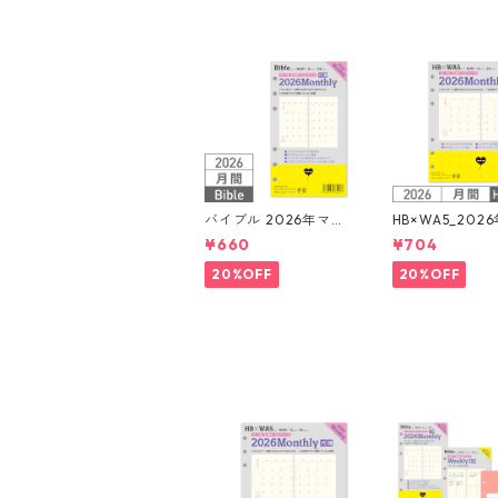
バイブル 2026年マン
HB×WA5_202
スリー 月間ブロック+L
スリー 月間ブロ
¥660
¥704
OVEドット罫 システ
OVEドット罫 
ム手帳リフィル
ム手帳リフィル
20%OFF
20%OFF