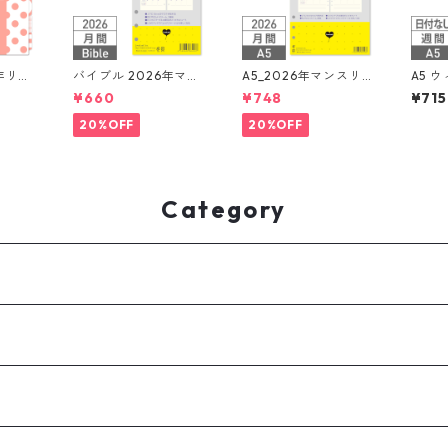
年リフ
バイブル 2026年マン
A5_2026年マンスリー
A5 
ステム手
スリー 月間ブロック+L
月間ブロック + LOVE
なし 
¥660
¥748
¥715
OVEドット罫 システ
ドット罫 システム手帳
ック式
ム手帳リフィル
リフィル
シス
20%OFF
20%OFF
Category