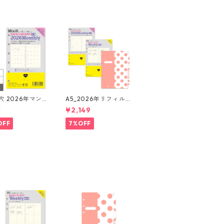
6年マン
A5_2026年リフィルセ
 月間ブロック+L
ット システム手帳 ★
3
¥2,149
ドット罫 システ
送料無料★
帳リフィル
OFF
7%OFF