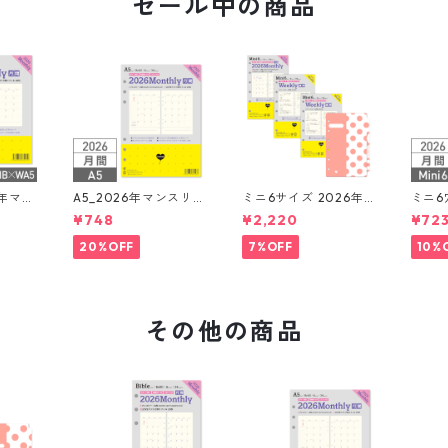
セール中の商品
6年マン
A5_2026年マンスリー
ミニ6サイズ 2026年
ミニ6穴 202
ック+L
月間ブロック + LOVE
リフィルセット システ
スリー
¥748
¥2,220
¥72
システ
ドット罫 システム手帳
ム手帳 ★送料無料★
OVE
リフィル
ム手
20%OFF
7%OFF
10%
その他の商品