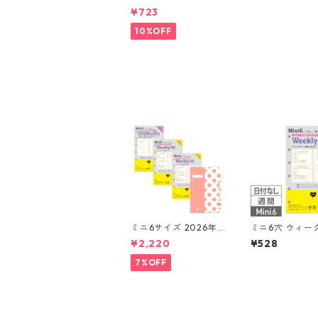
スリー 月間ブロック+L
¥723
OVEドット罫 システ
ム手帳リフィル
10%OFF
ミニ6サイズ 2026年
ミニ6穴 ウィー
リフィルセット システ
日付なし 見開き
¥2,220
¥528
ム手帳 ★送料無料★
ブロック式 シ
帳リフィル
7%OFF