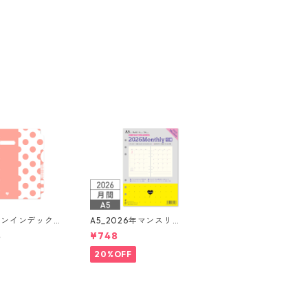
インインデックス
A5_2026年マンスリー
穴 4山 システム
月間ブロック + LOVE
8
¥748
ドット罫 システム手帳
リフィル
20%OFF