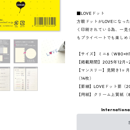
■LOVEドット
方眼ドットがLOVEになっ
く印刷されている為、一見
もプライベートでも楽しめ
【サイズ】ミニ6（W80×H1
【掲載期間】2025年12月
【マンスリー】見開き1ヶ月
（14枚）
【罫線】LOVEドット罫（2
【用紙】クリーム上質紙（8
Internationa