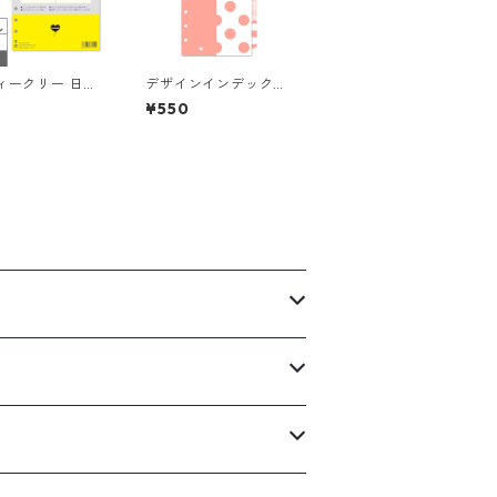
ウィークリー 日付
デザインインデックス
見開き1週間ブロ
バイブル 4山 6穴 シス
¥550
 習慣トラッカー
テム手帳
テム手帳リフィル