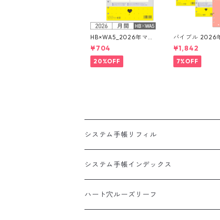
HB×WA5_2026年マン
バイブル 2026
スリー 月間ブロック+L
ィルセット シ
¥704
¥1,842
OVEドット罫 システ
帳 ★送料無料★
ム手帳リフィル
20%OFF
7%OFF
システム手帳リフィル
A5
システム手帳インデックス
HB×WA5
A5
ハート穴ルーズリーフ